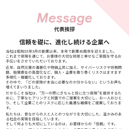
Message
代表挨拶
信頼を礎に、進化し続ける企業へ
当社は昭和55年3月の創業以来、本年で創業45周年を迎えました。
これまで保険を通じて、お客様の大切な財産と幸せなご家庭を守るお
手伝いをさせていただいております。
近年、自然災害の激甚化や物価上昇に加え、サイバーリスクや労務問
題、賠償責任の高度化など、個人・企業を取り巻くリスクはますます
多様化・複雑化しております。
その中で、「どの保険が本当に必要なのか分からない」というお声も
増えてまいりました。
だからこそ当社は、“万一の際にきちんと役に立つ保険”を提供するた
めに、丁寧なヒアリングと対面でのご提案を大切にし、お一人おひと
り、そして企業ごとのリスクに応じた最適な補償をご提案しておりま
す。
私たちは、昔ながらの人と人とのつながりを大切にした、温かみのあ
る社会の実現を目指しています。
そして何よりも大切にしているのは、お客様からの「信頼」です。