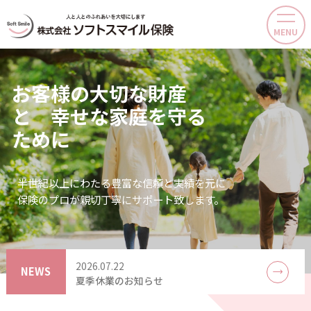
MENU
お
客
様
の
大
切
な
財
産
と
幸
せ
な
家
庭
を
守
る
た
め
に
半世紀以上にわたる豊富な信頼と実績を元に
保険のプロが親切丁寧にサポート致します。
2026.07.22
NEWS
夏季休業のお知らせ