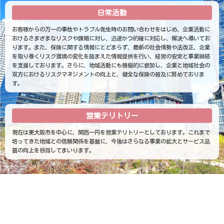
日常活動
お客様からの万一の事故やトラブル発生時のお問い合わせをはじめ、企業活動に
おけるさまざまなリスクや課題に対し、迅速かつ的確に対応し、解決へ導いてお
ります。また、保険に関する情報にとどまらず、最新の社会情勢や法改正、企業
を取り巻くリスク環境の変化を踏まえた情報提供を行い、経営の安定と事業継続
を支援しております。さらに、地域活動にも積極的に参加し、企業と地域社会の
双方におけるリスクマネジメントの向上と、健全な保険の普及に努めておりま
す。
営業
テリトリー
現在は東大阪市を中心に、関西一円を営業テリトリーとしております。これまで
培ってきた地域との信頼関係を基盤に、今後はさらなる事業の拡大とサービス品
質の向上を目指してまいります。