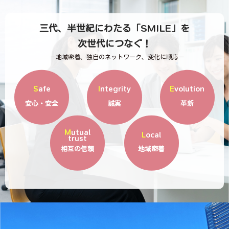
SMILE
三代、半世紀にわたる「
」を
次世代につなぐ！
－地域密着、独自のネットワーク、変化に順応－
Safe
Integrity
Evolution
安心・安全
誠実
革新
Mutual
Local
trust
相互の信頼
地域密着